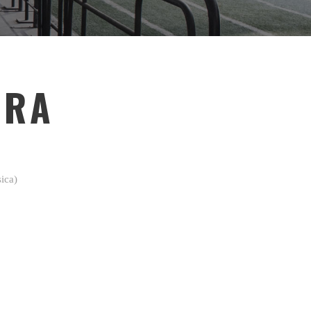
IRA
sica)